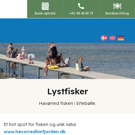
Book ophold
+45 98 63 63 75
Bordbestilling
Lystfisker​
Havørred fiskeri i Ertebølle.
Et hot spot for fiskeri og unik natur.
www.havorredlimfjorden.dk