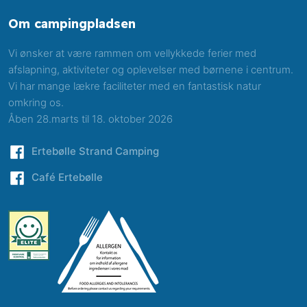
Om ​campingpladsen
Vi ønsker at være rammen om vellykkede ferier med
afslapning, aktiviteter og oplevelser med børnene i centrum.
Vi har mange lækre faciliteter med en fantastisk natur
omkring os.
Åben 28.marts til 18. oktober 2026
​Ertebølle Strand Camping
​Café Ertebølle