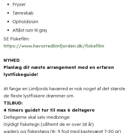
Fryser
Tørreskab
Opholdsrum
Aflåst rum til grej​
SE Fiskefilm:
https://www.havorredlimfjorden.dk/fiskefilm
NYHED​
Planlæg dit næste arrangement med en erfaren
lystfiskeguide!
At fange en Limfjords havørred er nok noget af det største
de fleste lystfiskere drømmer om.
TILBUD:
4 timers guidet tur til max 6 deltagere
Deltagerne skal selv medbringe:
Gyldigt fisketegn (såfremt de er over 18 år)
waders og fiskestang (8- 9 fod med kastevægt 7-30 gr)