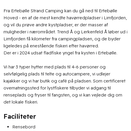
Fra Ertebølle Strand Camping kan du gå ned til Ertebølle
Hoved - en af de mest kendte havørredpladser i Limfjorden,
og vil du prøve andre kystpladser, er der masser af
muligheder i nærområdet. Trend Å og Lerkenfeld Å løber ud i
Limfjorden få kilometer fra campingpladsen, og de byder
ligeledes på enestående fiskeri efter havørred.
Der er i 2024 udsat fladfiske yngel fra kysten i Ertebølle.
Vi har 3 typer hytter med plads til 4-6 personer og
selvfølgelig plads til telte og autocampere, vi udlejer
kajakker og vi har butik og café på pladsen. Som certificeret
overnatningssted for lystfiskere tilbyder vi adgang til
renseplads og fryser til fangsten, og vi kan vejlede dig om
det lokale fiskeri.
Faciliteter​
Rensebord