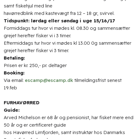
samt fiskehjul med line
havørredblink med kastevægt fra 12 – 18 gr, svirvel.
Tidspunkt: lørdag eller søndag i uge 15/16/17
Formiddags tur hvor vi mødes kl. 08.30 og sammensætter
grejet herefter fisker vi i 3 timer.
Eftermiddags tur hvor vi mødes kl 13.00 0g sammensætter
grejet herefter fisker vi 3 timer.
Betaling:
Prisen er kr. 250,- pr. deltager
Booking:
Via email:
escamp@escamp.dk
tilmeldingsfrist senest
19.feb
FURHAVØRRED
Guide:
Arved Michelson er 68 år og pensionist, har fisket mere end
50 år og er certificeret guide
hos Havørred Limfjorden, samt instruktør hos Danmarks