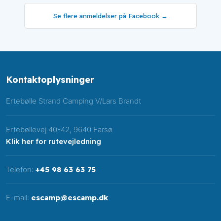
Se flere a​nmeldelser på Facebook​ →
Kontakt​oplysninger
​Ertebølle Strand Camping V/Lars Brandt​
Ertebøllevej 40-42, 9640 Farsø
Klik her for rutevejledning
Telefon:
+45 98 63 63 75
E-mail:
escamp@escamp.dk