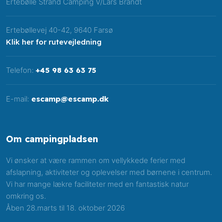
​Ertebølle Strand Camping V/Lars Brandt​
Ertebøllevej 40-42, 9640 Farsø
Klik her for rutevejledning
Telefon:
+45 98 63 63 75
E-mail:
escamp@escamp.dk
Om ​campingpladsen
Vi ønsker at være rammen om vellykkede ferier med
afslapning, aktiviteter og oplevelser med børnene i centrum.
Vi har mange lækre faciliteter med en fantastisk natur
omkring os.
Åben 28.marts til 18. oktober 2026