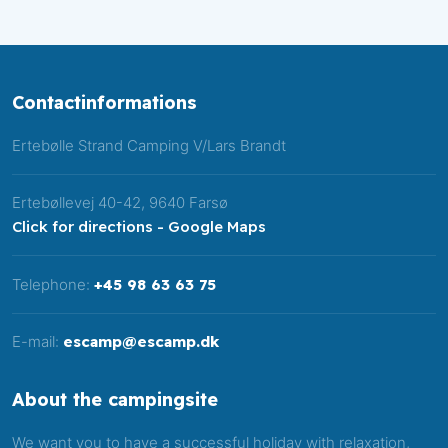
Contactinformations
​Ertebølle Strand Camping V/Lars Brandt​
Ertebøllevej 40-42, 9640 Farsø
Click for directions - Google Maps
Telephone:
+45 98 63 63 75
E-mail:
escamp@escamp.dk
About the campingsite
We want you to have a successful holiday with relaxation,