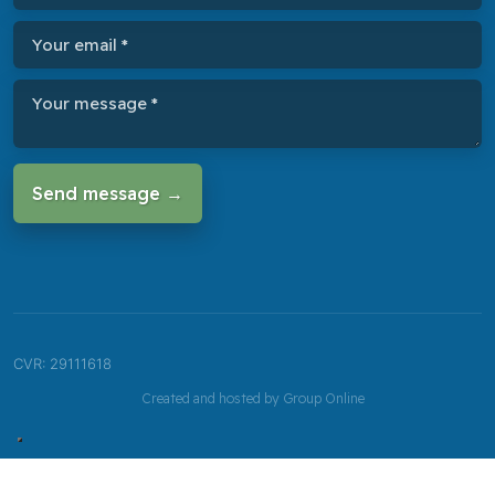
CVR​: 29111618
Created and hosted by Group Online