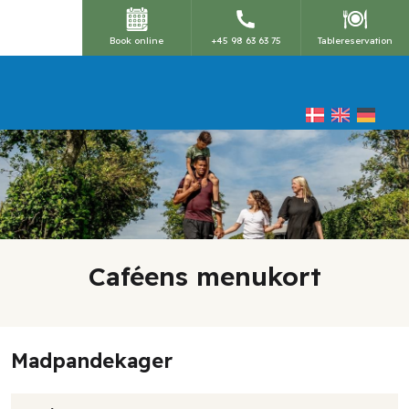
Book online
+45 98 63 63 75
Tablereservation
Caféens menukort​
Madpandekager