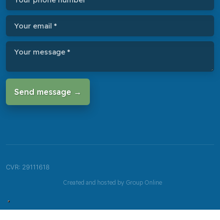
CVR​: 29111618
Created and hosted by Group Online