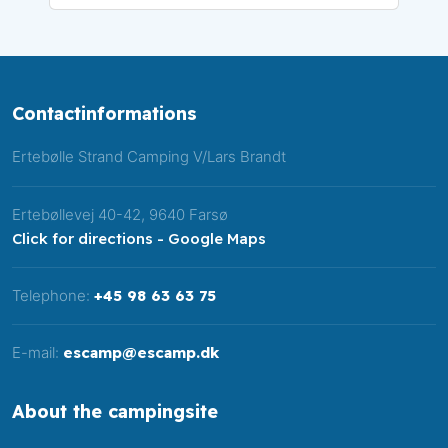
Contactinformations
​Ertebølle Strand Camping V/Lars Brandt​
Ertebøllevej 40-42, 9640 Farsø
Click for directions - Google Maps
Telephone:
+45 98 63 63 75
E-mail:
escamp@escamp.dk
About the campingsite