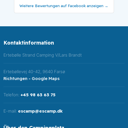
Weitere Bewertungen auf Facebook anzeigen →
Kontakt​information
​Ertebølle Strand Camping V/Lars Brandt​
Ertebøllevej 40-42, 9640 Farsø
Richtungen - Google Maps
Telefon:
+45 98 63 63 75
E-mail:
escamp@escamp.dk
Über den Campingplatz